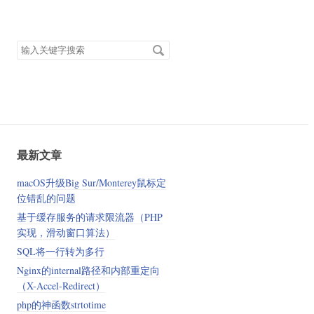
搜
索
关
键
字
最新文章
macOS升级Big Sur/Monterey鼠标定
位错乱的问题
基于缓存服务的请求限流器（PHP
实现，滑动窗口算法）
SQL将一行转为多行
Nginx的internal路径和内部重定向
（X-Accel-Redirect）
php的神函数strtotime