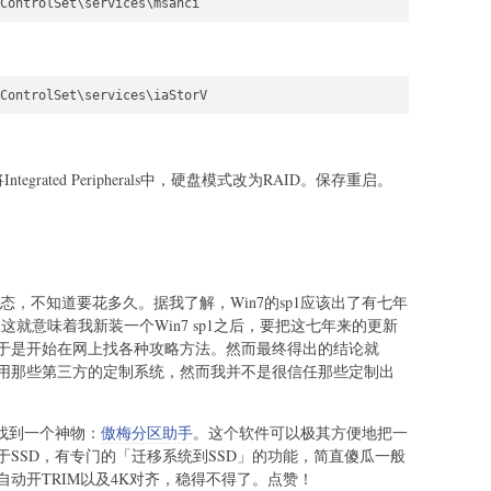
ControlSet\services\msahci
ControlSet\services\iaStorV
egrated Peripherals中，硬盘模式改为RAID。保存重启。
状态，不知道要花多久。据我了解，Win7的sp1应该出了有七年
这就意味着我新装一个Win7 sp1之后，要把这七年来的更新
于是开始在网上找各种攻略方法。然而最终得出的结论就
用那些第三方的定制系统，然而我并不是很信任那些定制出
找到一个神物：
傲梅分区助手
。这个软件可以极其方便地把一
SSD，有专门的「迁移系统到SSD」的功能，简直傻瓜一般
动开TRIM以及4K对齐，稳得不得了。点赞！