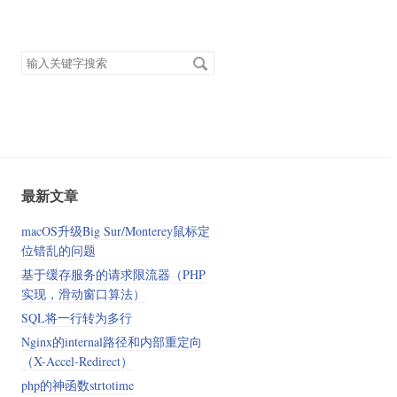
搜
索
关
键
字
最新文章
macOS升级Big Sur/Monterey鼠标定
位错乱的问题
基于缓存服务的请求限流器（PHP
实现，滑动窗口算法）
SQL将一行转为多行
Nginx的internal路径和内部重定向
（X-Accel-Redirect）
php的神函数strtotime