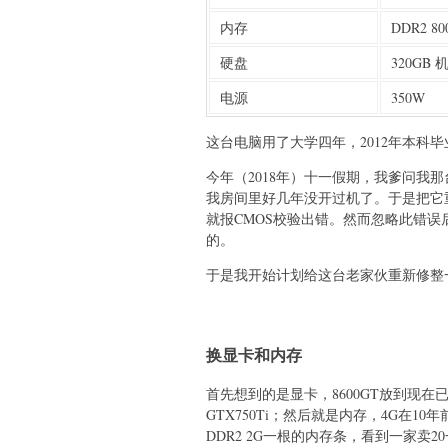
内存
DDR2 8
硬盘
320GB
电源
350W
这台电脑用了大学四年，2012年本科
今年（2018年）十一假期，我爹问我
我房间里好几年没开过机了。于是把它
就报CMOS校验出错。然而忽略此错误后
的。
于是我开始计划给这台老家伙重新修整
换显卡和内存
首先想到的是显卡，8600GT放到现在
GTX750Ti；然后就是内存，4G在
DDR2 2G一根的内存条，看到一家卖