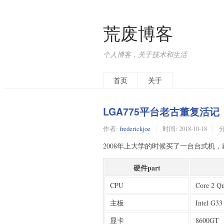
荒废博客
个人博客，关于技术和生活
首页
关于
LGA775平台老古董复活记
作者:
frederickjoe
时间:
2018-10-18
2008年上大学的时候买了一台台式机，戴尔i
硬件part
CPU
Core 2 Q
主板
Intel G33
显卡
8600GT