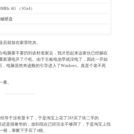
00MHz 4G （1Gx4）
 机械硬盘
毕业后就放在家里吃灰。
那台电脑要不要扔到农村老家去，我才想起来这家伙已经躺在
重新通电开了个机。由于主板电池早就没电了，因此一开始
，电脑居然奇迹般的引导进入了Windows。真是个老不死
一番。
已经等于没有显卡了，于是淘宝上花了285买了块二手的
10年前还是很奢华的，放到现在已经完全不够用了，于是淘宝上找
20一根，果断下手买了4根。